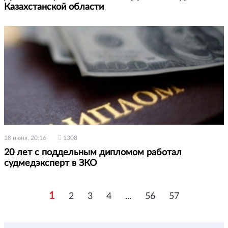
Казахстанской области
18 июня, 20:16
1308
20 лет с поддельным дипломом работал
судмедэксперт в ЗКО
1
2
3
4
...
56
57