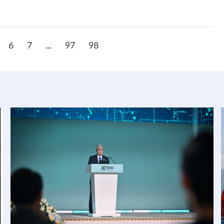
6
7
...
97
98