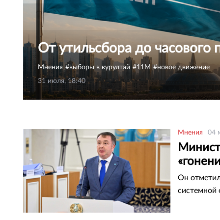
От утильсбора до часового 
Мнения
выборы в курултай
11М
новое движение
31 июля, 18:40
Мнения
04 
Минист
«гонен
Он отметил
системной 