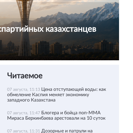
спартийных казахстанцев
Читаемое
Цена отступающей воды: как
07 августа, 11:13
обмеление Каспия меняет экономику
западного Казахстана
Блогера и бойца поп-ММА
07 августа, 11:47
Мираса Беркинбаева арестовали на 10 суток
Дозорные и патрули на
07 августа, 11:31