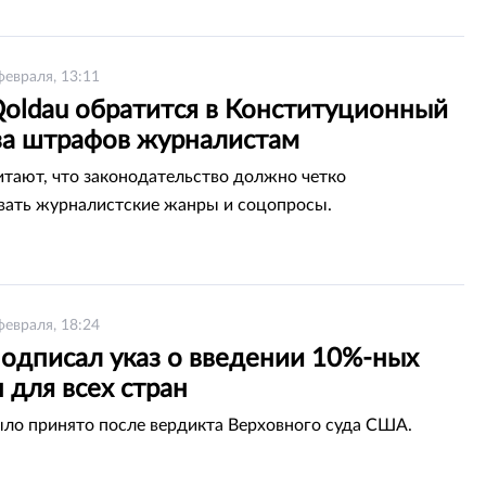
февраля, 13:11
Qoldau обратится в Конституционный
-за штрафов журналистам
итают, что законодательство должно четко
вать журналистские жанры и соцопросы.
февраля, 18:24
подписал указ о введении 10%-ных
 для всех стран
ло принято после вердикта Верховного суда США.