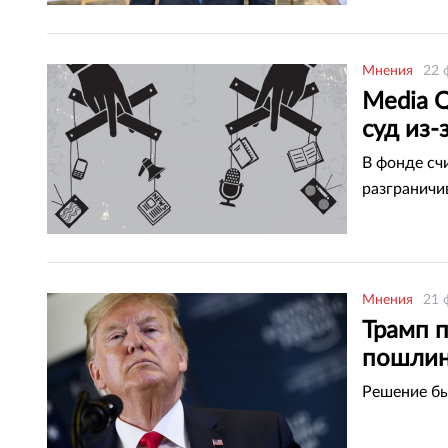
Мнения
22 
Media 
суд из
В фонде сч
разграничи
Мнения
21 
Трамп 
пошлин
Решение бы