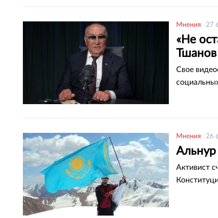
Мнения
27 
«Не ост
Тшанов 
Свое видео
социальных
Мнения
26 
Альнур 
Активист с
Конституци