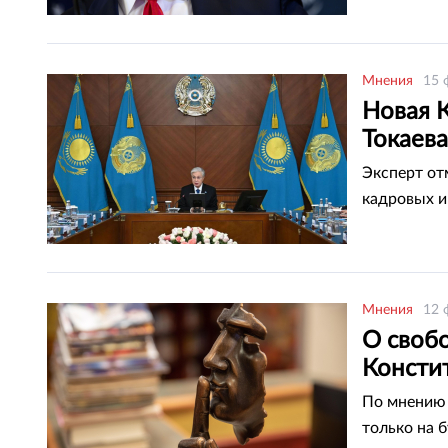
Мнения
15 
Новая К
Токаев
Эксперт от
кадровых и
Мнения
12 
О свобо
Констит
По мнению 
только на б