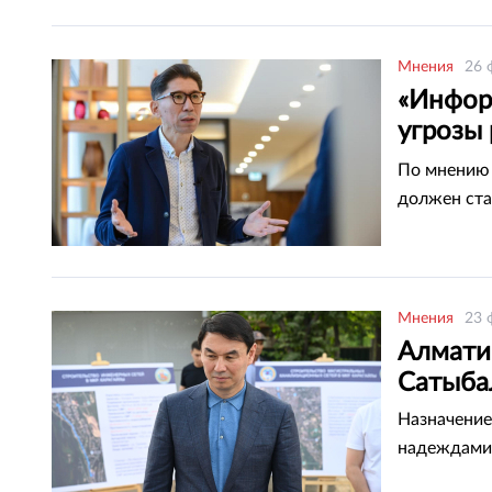
Мнения
26 
«Инфор
угрозы 
Казахс
По мнению 
должен ста
Мнения
23 
Алмати
Сатыба
Назначение
надеждами 