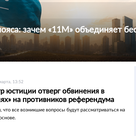
пояса: зачем «11М» объединяет бе
марта, 13:52
р юстиции отверг обвинения в
иях» на противников референдума
, что все возникшие вопросы будут рассматриваться на
основе.