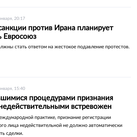
января, 20:17
санкции против Ирана планирует
ь Евросоюз
лжны стать ответом на жестокое подавление протестов.
января, 15:40
вшимися процедурами признания
недействительными встревожен
т
еждународной практике, признание регистрации
го лица недействительной не должно автоматически
ть сделки.