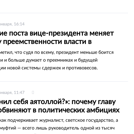
января, 16:14
ие поста вице-президента меняет
 преемственности власти в
тане — политолог
метил, что судя по всему, президент меньше боится
и и больше думает о преемниках и будущей
ии новой системы сдержек и противовесов.
января, 11:47
ил себя аятоллой?»: почему главу
бвиняют в политических амбициях
как подчеркивает журналист, светское государство, а
муфтий — всего лишь руководитель одной из тысяч