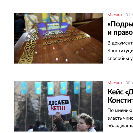
Мнения
01 
«Подры
и прав
Казахс
В документ
Конституци
способны у
Мнения
30 
Кейс «Д
Консти
По мнению 
власть чин
обладающих