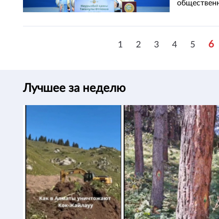
общественн
6
1
2
3
4
5
Лучшее за неделю