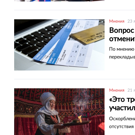
Мнения
23 
Вопрос
отмени
По мнению 
перекладыв
Мнения
21 
«Это тр
участи
казахст
Оскорблени
отсутствия