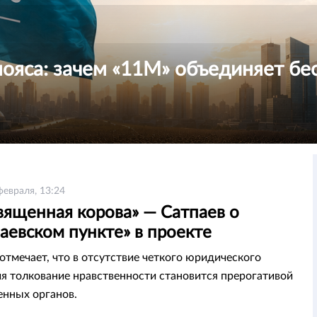
пояса: зачем «11М» объединяет бе
февраля, 13:24
вященная корова» — Сатпаев о
аевском пункте» в проекте
туции
отмечает, что в отсутствие четкого юридического
я толкование нравственности становится прерогативой
енных органов.