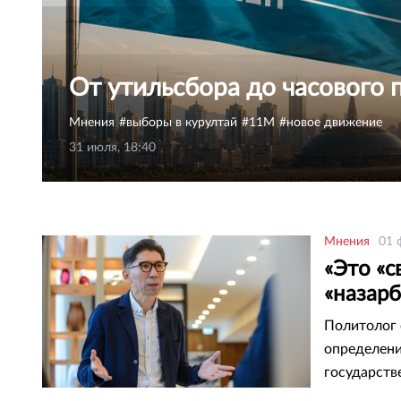
От утильсбора до часового 
Мнения
выборы в курултай
11М
новое движение
31 июля, 18:40
Мнения
01 
«Это «с
«назарб
Консти
Политолог 
определени
государств