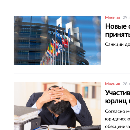
Мнения
29 
Новые 
принят
Санкции до
Мнения
28 
Участи
юрлиц 
депута
Согласно м
юридическо
обесценива