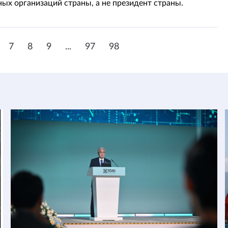
ых организаций страны, а не президент страны.
7
8
9
...
97
98