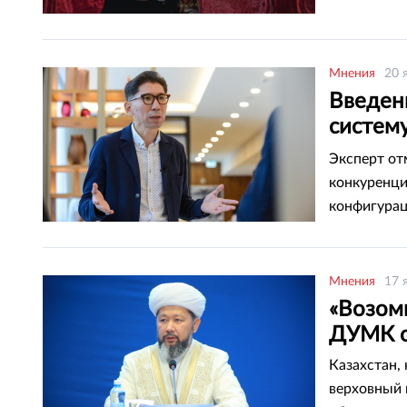
Мнения
20 
Введен
систему
Казахс
Эксперт от
конкуренци
конфигурац
Мнения
17 
«Возомн
ДУМК о
Казахстан, 
верховный 