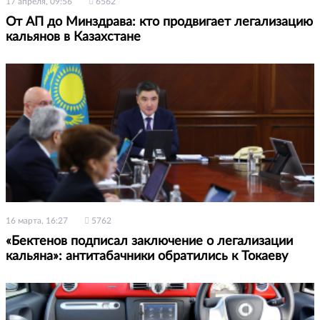
17 апреля, 09:56
6562
От АП до Минздрава: кто продвигает легализацию
кальянов в Казахстане
16 марта, 16:27
5762
«Бектенов подписал заключение о легализации
кальяна»: антитабачники обратились к Токаеву