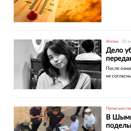
Жизнь
03 и
Дело у
переда
После озна
не согласн
Происшеств
В Шымк
подель