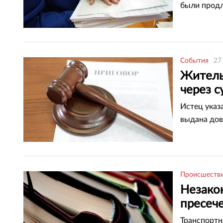
были прод
События
27
Житель
через с
Истец указа
выдана дов
Происшеств
Незако
пресеч
Транспортн