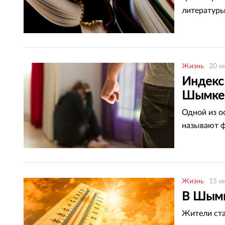
литературы
Жизнь
20 и
Индекс
Шымке
Одной из о
называют ф
Жизнь
15 и
В Шымк
Жители ста