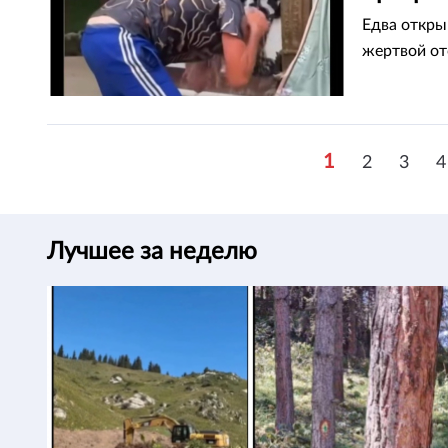
Едва откры
жертвой от
1
2
3
4
Лучшее за неделю