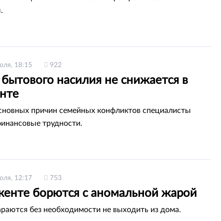
.
юля, 18:15
922
 бытового насилия не снижается в
нте
сновных причин семейных конфликтов специалисты
инансовые трудности.
юля, 12:17
753
енте борются с аномальной жарой
раются без необходимости не выходить из дома.