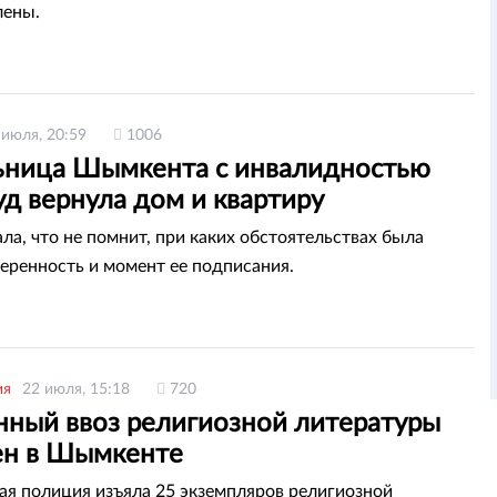
лены.
 июля, 20:59
1006
ница Шымкента с инвалидностью
уд вернула дом и квартиру
ла, что не помнит, при каких обстоятельствах была
еренность и момент ее подписания.
ия
22 июля, 15:18
720
нный ввоз религиозной литературы
ен в Шымкенте
ая полиция изъяла 25 экземпляров религиозной