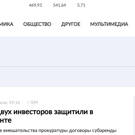
469,93
541,64
5,71
МИКА
ОБЩЕСТВО
ДРУГОЕ
МУЛЬТИМЕДИА
юля, 19:16
599
двух инвесторов защитили в
нте
те вмешательства прокуратуры договоры субаренды