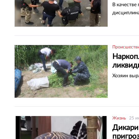
В качестве
дисциплина
Происшеств
Наркоп
ликвид
Хозяин выр
Жизнь
25 и
Дикари
пригро