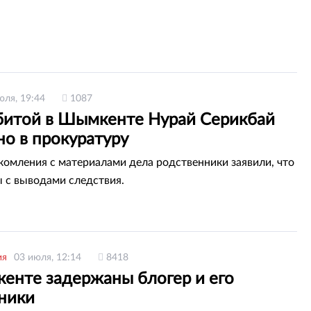
юля, 19:44
1087
битой в Шымкенте Нурай Серикбай
но в прокуратуру
комления с материалами дела родственники заявили, что
ы с выводами следствия.
ия
03 июля, 12:14
8418
енте задержаны блогер и его
ники