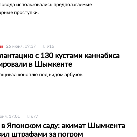
 повода использовались предполагаемые
рные проступки.
ия
26 июня, 09:37
916
лантацию с 130 кустами каннабиса
ировали в Шымкенте
ащивал коноплю под видом арбузов.
юня, 17:01
677
 в Японском саду: акимат Шымкента
зил штрафами за погром