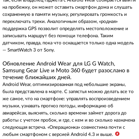
Так, если владелец гаджета с Android Wear собирается выйти
на пробежку, он может оставить смартфон дома и слушать
сохраненную в памяти музыку, регулировать громкость и
переключать треки. Аналогичным образом, «родная»
поддержка GPS позволит определять местоположение и
записывать маршрут без помощи телефона. Таким
датчиком, правда, пока что оснащается только одна модель
— SmartWatch 3 от Sony.
Обновление Android Wear для LG G Watch,
Samsung Gear Live и Moto 360 будет разослано в
течение ближайших дней.
Android Wear, оптимизированная под небольшие экраны,
была представлена в марте. С запястья можно делать все то
же самое, что на смартфоне: управлять воспроизведением
музыки, узнавать прогноз погоды, информацию об
авиарейсах, выяснять, сколько времени займет дорога до
работы с учетом пробок, и где, с кем и во сколько назначена
следующая встреча. «Операционка» совместима почти с
любым смартфоном с версией Android 4.3 и выше.