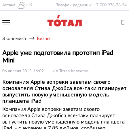
Астана
+19
Телефон редакции:
+7 700 978-78-54
→
Экономика
Бизнес
Apple уже подготовила прототип iPad
Mini
06 апреля 2012, 16:02
ИА Тотал Казахстан
Компания Apple вопреки заветам своего
основателя Стива Джобса все-таки планирует
выпустить новую уменьшенную модель
планшета iPad
Компания Apple вопреки заветам своего
основателя Стива Джобса все-таки планирует
выпустить новую уменьшенную модель планшета
iPad - с экраном в 7,85 дюймов, сообщает