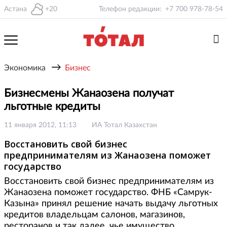
Астана
+20
Телефон редакции:
+7 700 978-78-54
→
Экономика
Бизнес
Бизнесмены Жанаозена получат
льготные кредиты
11 января 2012, 11:13
ИА Тотал Казахстан
Восстановить свой бизнес
предпринимателям из Жанаозена поможет
государство
Восстановить свой бизнес предпринимателям из
Жанаозена поможет государство. ФНБ «Самрук-
Казына» принял решение начать выдачу льготных
кредитов владельцам салонов, магазинов,
ресторанов и так далее, чье имущество