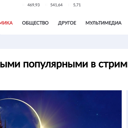
469,93
541,64
5,71
МИКА
ОБЩЕСТВО
ДРУГОЕ
МУЛЬТИМЕДИА
амыми популярными в стри