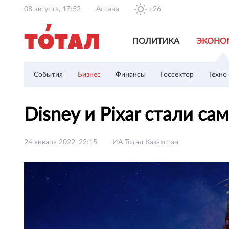
08 августа, 17:52
Астана
+26
ПОЛИТИКА
ЭКОНО
События
Бизнес
Финансы
Госсектор
Техно
Disney и Pixar стали с
24 января 2022, 22:15
ИА Тотал Казахстан