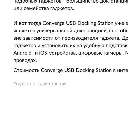
подобных гаджетов - большинство док-станци
или семейства гаджетов.
И вот тогда Converge USB Docking Station уже 
является универсальной док-станцией, способ
вне зависимости от производителя гаджета. Д
гаджетов и установить их на удобную подстав
Android- и iOS-устройства, цифровые камеры, M
проводах.
Стоимость Converge USB Docking Station в инт
гаджеты
док-станция