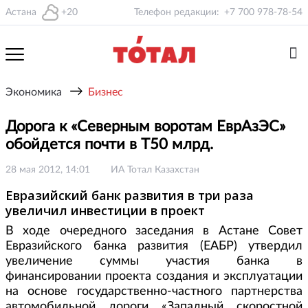
Астана
+20
Телефон редакции:
+7 700 978-78-54
→
Экономика
Бизнес
Дорога к «Северным воротам ЕврАзЭС»
обойдется почти в T50 млрд.
28 мая 2012, 14:01
ИА Тотал Казахстан
Евразийский банк развития в три раза
увеличил инвестиции в проект
В ходе очередного заседания в Астане Совет
Евразийского банка развития (ЕАБР) утвердил
увеличение суммы участия банка в
финансировании проекта создания и эксплуатации
на основе государственно-частного партнерства
автомобильной дороги «Западный скоростной