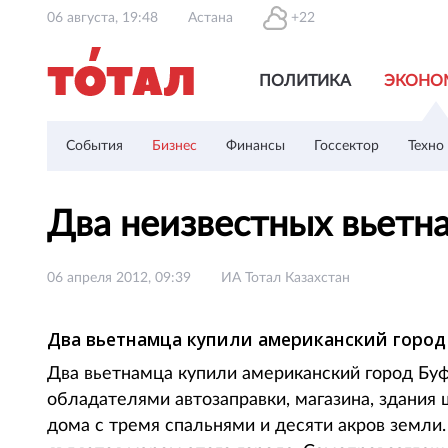
06 августа, 19:48
Астана
+22
ПОЛИТИКА
ЭКОНО
События
Бизнес
Финансы
Госсектор
Техно
Два неизвестных вьет
06 апреля 2012, 09:39
ИА Тотал Казахстан
Два вьетнамца купили американский город
Два вьетнамца купили американский город Б
обладателями автозаправки, магазина, здания ш
дома с тремя спальнями и десяти акров земли.