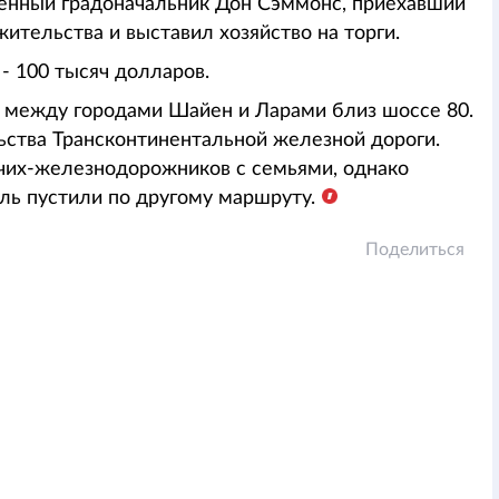
шенный градоначальник Дон Сэммонс, приехавший
ительства и выставил хозяйство на торги.
- 100 тысяч долларов.
 между городами Шайен и Ларами близ шоссе 80.
льства Трансконтинентальной железной дороги.
очих-железнодорожников с семьями, однако
аль пустили по другому маршруту.
Поделиться