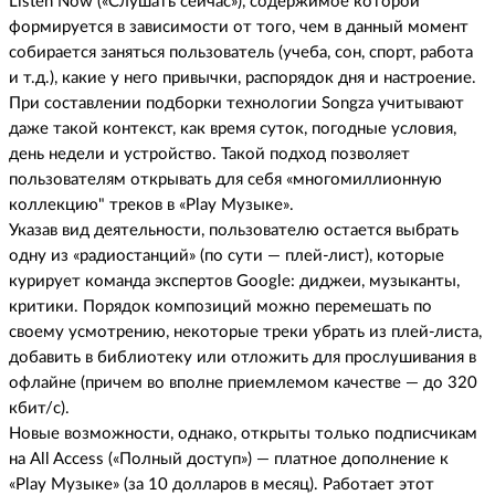
Listen Now («Слушать сейчас»), содержимое которой
формируется в зависимости от того, чем в данный момент
собирается заняться пользователь (учеба, сон, спорт, работа
и т.д.), какие у него привычки, распорядок дня и настроение.
При составлении подборки технологии Songza учитывают
даже такой контекст, как время суток, погодные условия,
день недели и устройство. Такой подход позволяет
пользователям открывать для себя «многомиллионную
коллекцию" треков в «Play Музыке».
Указав вид деятельности, пользователю остается выбрать
одну из «радиостанций» (по сути — плей-лист), которые
курирует команда экспертов Google: диджеи, музыканты,
критики. Порядок композиций можно перемешать по
своему усмотрению, некоторые треки убрать из плей-листа,
добавить в библиотеку или отложить для прослушивания в
офлайне (причем во вполне приемлемом качестве — до 320
кбит/c).
Новые возможности, однако, открыты только подписчикам
на All Access («Полный доступ») — платное дополнение к
«Play Музыке» (за 10 долларов в месяц). Работает этот