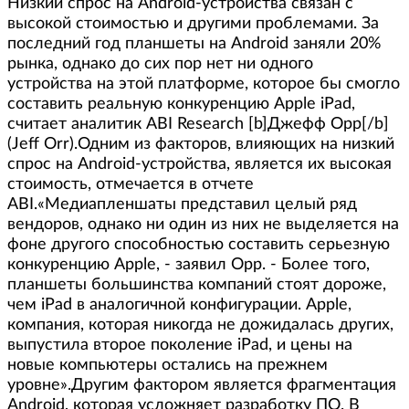
Низкий спрос на Android-устройства связан с
высокой стоимостью и другими проблемами. За
последний год планшеты на Android заняли 20%
рынка, однако до сих пор нет ни одного
устройства на этой платформе, которое бы смогло
составить реальную конкуренцию Apple iPad,
считает аналитик ABI Research [b]Джефф Орр[/b]
(Jeff Orr).Одним из факторов, влияющих на низкий
спрос на Android-устройства, является их высокая
стоимость, отмечается в отчете
ABI.«Медиапленшаты представил целый ряд
вендоров, однако ни один из них не выделяется на
фоне другого способностью составить серьезную
конкуренцию Apple, - заявил Орр. - Более того,
планшеты большинства компаний стоят дороже,
чем iPad в аналогичной конфигурации. Apple,
компания, которая никогда не дожидалась других,
выпустила второе поколение iPad, и цены на
новые компьютеры остались на прежнем
уровне».Другим фактором является фрагментация
Android, которая усложняет разработку ПО. В