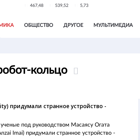
467,48
539,52
5,73
МИКА
ОБЩЕСТВО
ДРУГОЕ
МУЛЬТИМЕДИА
робот-кольцо
ity) придумали странное устройство -
y) ученые под руководством Масаясу Огата
nzai Imai) придумали странное устройство -