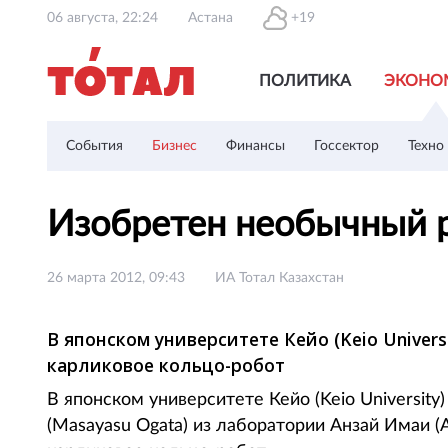
06 августа, 22:24
Астана
+19
ПОЛИТИКА
ЭКОНО
События
Бизнес
Финансы
Госсектор
Техно
Изобретен необычный 
26 марта 2012, 09:43
ИА Тотал Казахстан
В японском университете Кейо (Keio Univers
карликовое кольцо-робот
В японском университете Кейо (Keio Universit
(Masayasu Ogata) из лаборатории Анзай Имаи (A