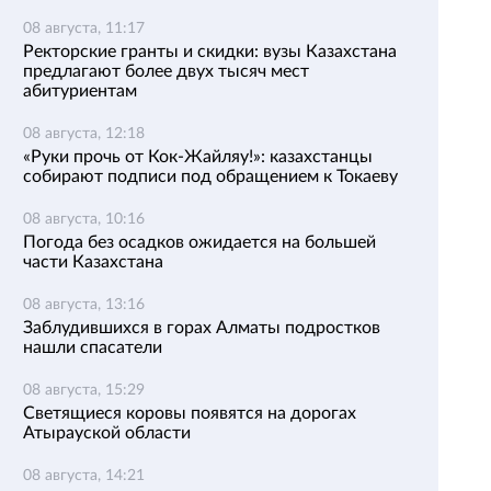
08 августа, 11:17
Ректорские гранты и скидки: вузы Казахстана
предлагают более двух тысяч мест
абитуриентам
08 августа, 12:18
«Руки прочь от Кок-Жайляу!»: казахстанцы
собирают подписи под обращением к Токаеву
08 августа, 10:16
Погода без осадков ожидается на большей
части Казахстана
08 августа, 13:16
Заблудившихся в горах Алматы подростков
нашли спасатели
08 августа, 15:29
Светящиеся коровы появятся на дорогах
Атырауской области
08 августа, 14:21