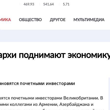
469,93
541,64
5,71
МИКА
ОБЩЕСТВО
ДРУГОЕ
МУЛЬТИМЕДИА
гархи поднимают экономи
ановятся почетными инвесторами
вятся почетными инвесторами Великобритании. В
оими коллегами из Армении, Азербайджана и