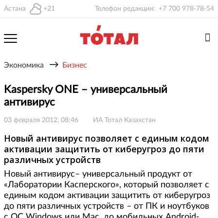
Астана
+21
Телефон редакции:
+7 700 978-78-54
→
Экономика
Бизнес
Kaspersky ONE – универсальный
антивирус
03 февраля 2012, 08:46
ИА Тотал Казахстан
Новый антивирус позволяет с единым кодом
активации защитить от киберугроз до пяти
различных устройств
Новый антивирус– универсальный продукт от
«Лаборатории Касперского», который позволяет с
единым кодом активации защитить от киберугроз
до пяти различных устройств – от ПК и ноутбуков
с ОС Windows или Mac, до мобильных Android-