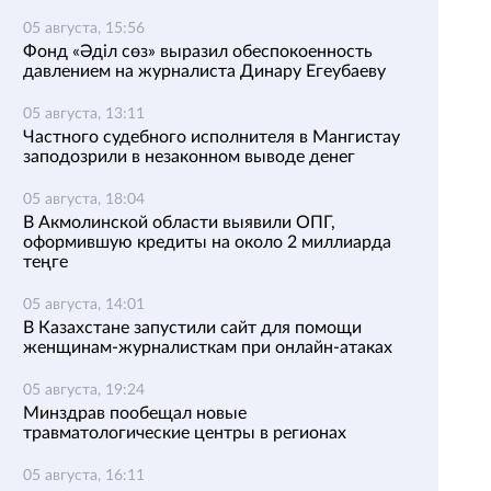
05 августа, 15:56
Фонд «Әділ сөз» выразил обеспокоенность
давлением на журналиста Динару Егеубаеву
05 августа, 13:11
Частного судебного исполнителя в Мангистау
заподозрили в незаконном выводе денег
05 августа, 18:04
В Акмолинской области выявили ОПГ,
оформившую кредиты на около 2 миллиарда
теңге
05 августа, 14:01
В Казахстане запустили сайт для помощи
женщинам-журналисткам при онлайн-атаках
05 августа, 19:24
Минздрав пообещал новые
травматологические центры в регионах
05 августа, 16:11