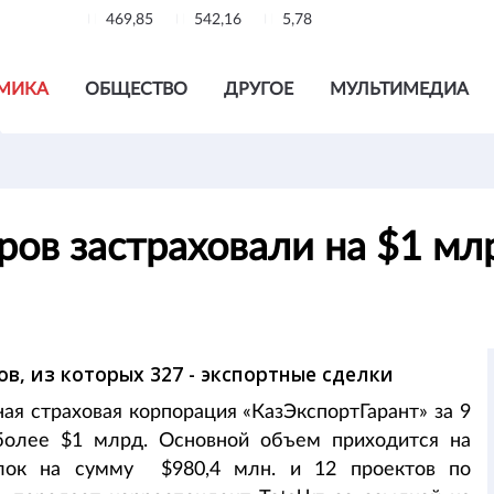
469,85
542,16
5,78
МИКА
ОБЩЕСТВО
ДРУГОЕ
МУЛЬТИМЕДИА
ров застраховали на $1 мл
в, из которых 327 - экспортные сделки
я страховая корпорация «КазЭкспортГарант» за 9
более $1 млрд. Основной объем приходится на
елок на сумму $980,4 млн. и 12 проектов по