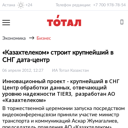
Астана
+24
Телефон редакции:
+7 700 978-78-54
→
Экономика
Бизнес
«Казахтелеком» строит крупнейший в
СНГ дата-центр
06 апреля 2012, 12:27
ИА Тотал Казахстан
Инновационный проект - крупнейший в СНГ
Центр обработки данных, отвечающий
уровню надежности TIER3, разработан АО
«Казахтелеком»
В торжественной церемонии запуска посредством
видеоконференцсвязи приняли участие министр
транспорта и коммуникаций Аскар Жумагалиев,
председатель правления АО «Казахтелеком»