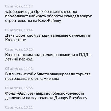
05 августа, 11:19
«Добрались до «Трех братьев»»: в сетях
продолжает набирать обороты скандал вокруг
строительства на Кок-Жайляу
05 августа, 13:44
День фронтовой авиации впервые отмечают в
Казахстане
05 августа, 10:15
Казахстанским водителям напомнили о ПДД в
летний период
05 августа, 11:13
В Алматинской области эвакуировали туриста,
пострадавшего от камнепада
05 августа, 15:56
Фонд «Әділ сөз» выразил обеспокоенность
давлением на журналиста Динару Егеубаеву
05 августа, 13:11