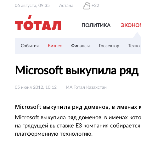
06 августа, 09:35
Астана
+22
ПОЛИТИКА
ЭКОНО
События
Бизнес
Финансы
Госсектор
Техно
Microsoft выкупила ря
05 июня 2012, 10:12
ИА Тотал Казахстан
Microsoft выкупила ряд доменов, в именах 
Microsoft выкупила ряд доменов, в именах кот
на грядущей выставке E3 компания собирается
платформенную технологию.