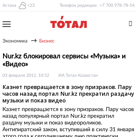
Астана
+23
Телефон редакции:
+7 700 978-78-54
→
Экономика
Бизнес
Nur.kz блокировал сервисы «Музыка» и
«Видео»
03 февраля 2012, 10:52
ИА Тотал Казахстан
Казнет превращается в зону призраков. Пару
часов назад портал Nur.kz прекратил раздачу
музыки и показ видео
Казнет превращается в зону призраков. Пару часов
назад популярный портал Nur.kz прекратил
раздачу музыки и показ видеороликов.
Антипиратский закон, вступивший в силу 31 января
этого года к сегодняшнему дню практически