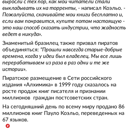
выросли с тех пор, как мои читатели стали
выкладывать их на торренты, -
написал Коэльо.
-
Пожалуйста, скачивайте мои книги бесплатно и,
если вам понравится, купите потом настоящую -
это наш способ сказать индустрии, что жадность
ведет в никуда».
Знаменитый бразилец также призвал пиратов
объединяться:
"Прошли навсегда старые-добрые
времена, когда у идеи был владелец. Мы все лишь
перерабатываем из раза в раз одни и те же
истории».
Пиратское размещение в Сети российского
издания «Алхимика» в 1999 году сказалось на
росте продаж книг писателя и признании
миллионов граждан постсоветских стран.
На сегодняшний день по всему миру продано 86
миллионов книг Пауло Коэльо, переведенных на
67 языков.