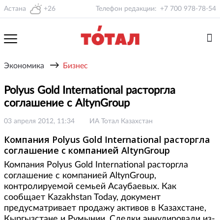
Астана
+26
Телефон редакции:
+7 700 978-78-54
→
Экономика
Бизнес
Polyus Gold International расторгла
соглашение с AltynGroup
03 апреля 2012, 11:34
ИА Тотал Казахстан
Компания Polyus Gold International расторгла
соглашение с компанией AltynGroup
Компания Polyus Gold International расторгла
соглашение с компанией AltynGroup,
контролируемой семьей Асаубаевых. Как
сообщает Kazakhstan Today, документ
предусматривает продажу активов в Казахстане,
Кыргызстане и Румынии. Сделки аннулировали из-