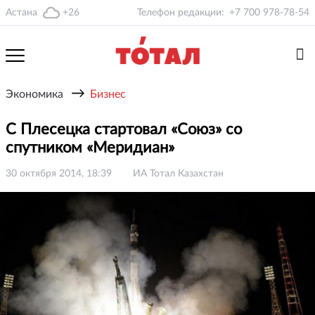
Астана
+26
Телефон редакции:
+7 700 978-78-54
→
Экономика
Бизнес
С Плесецка стартовал «Союз» со
спутником «Меридиан»
30 октября 2014, 18:39
ИА Тотал Казахстан