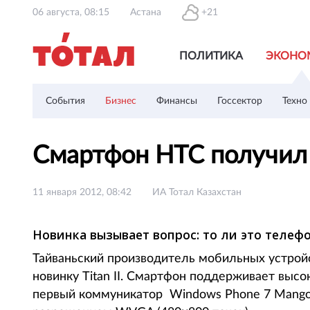
06 августа, 08:15
Астана
+21
ПОЛИТИКА
ЭКОНО
События
Бизнес
Финансы
Госсектор
Техно
Смартфон HTC получил
11 января 2012, 08:42
ИА Тотал Казахстан
Новинка вызывает вопрос: то ли это телефо
Тайваньский производитель мобильных устройс
новинку Titan II. Смартфон поддерживает высо
первый коммуникатор Windows Phone 7 Mango 