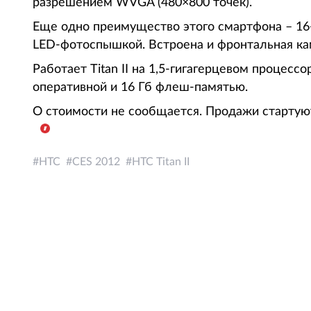
разрешением WVGA (480×800 точек).
Еще одно преимущество этого смартфона – 16
LED-фотоспышкой. Встроена и фронтальная ка
Работает Titan II на 1,5-гигагерцевом процес
оперативной и 16 Гб флеш-памятью.
О стоимости не сообщается. Продажи старту
HTC
CES 2012
HTC Titan II