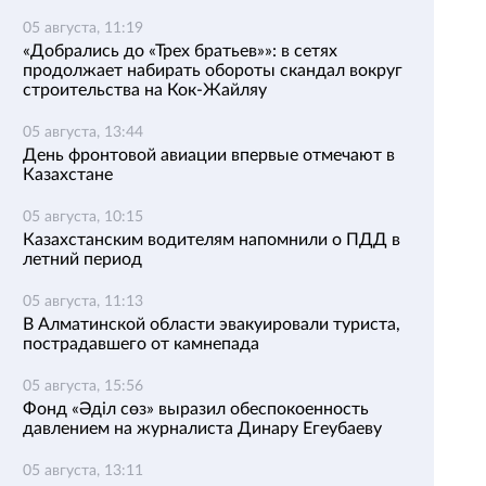
05 августа, 11:19
«Добрались до «Трех братьев»»: в сетях
продолжает набирать обороты скандал вокруг
строительства на Кок-Жайляу
05 августа, 13:44
День фронтовой авиации впервые отмечают в
Казахстане
05 августа, 10:15
Казахстанским водителям напомнили о ПДД в
летний период
05 августа, 11:13
В Алматинской области эвакуировали туриста,
пострадавшего от камнепада
05 августа, 15:56
Фонд «Әділ сөз» выразил обеспокоенность
давлением на журналиста Динару Егеубаеву
05 августа, 13:11