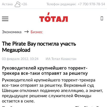
Астана
+26
Телефон редакции:
+7 700 978-78-54
→
Экономика
Бизнес
The Pirate Bay постигла участь
Megaupload
03 февраля 2012, 10:24
ИА Тотал Казахстан
Руководителей крупнейшего торрент-
трекера все-таки отправят за решетку
Руководителей крупнейшего торрент-трекера
все-таки отправят за решетку. Верховный суд
Швеции отклонил поданную апелляцию, а значит,
предыдущее решение служителей Фемиды
остается в силе.