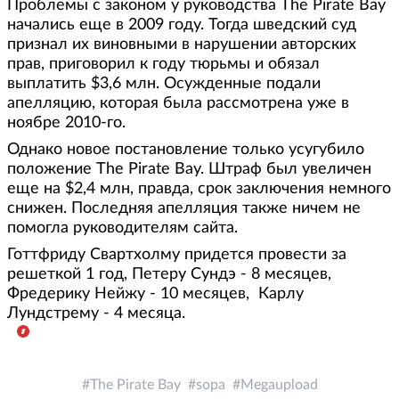
Проблемы с законом у руководства The Pirate Bay
начались еще в 2009 году. Тогда шведский суд
признал их виновными в нарушении авторских
прав, приговорил к году тюрьмы и обязал
выплатить $3,6 млн. Осужденные подали
апелляцию, которая была рассмотрена уже в
ноябре 2010-го.
Однако новое постановление только усугубило
положение The Pirate Bay. Штраф был увеличен
еще на $2,4 млн, правда, срок заключения немного
снижен. Последняя апелляция также ничем не
помогла руководителям сайта.
Готтфриду Свартхолму придется провести за
решеткой 1 год, Петеру Сундэ - 8 месяцев,
Фредерику Нейжу - 10 месяцев, Карлу
Лундстрему - 4 месяца.
The Pirate Bay
sopa
Megaupload