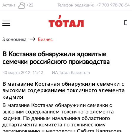
Астана
+22
Телефон редакции:
+7 700 978-78-54
→
Экономика
Бизнес
В Костанае обнаружили ядовитые
семечки российского производства
30 марта 2012, 11:42
ИА Тотал Казахстан
В магазине Костаная обнаружили семечки с
высоким содержанием токсичного элемента
кадмия
В магазине Костаная обнаружили семечки с
высоким содержанием токсичного элемента
кадмия. По данным начальника областного
департамента комитета по техническому
регулированию и метрологии Сабита Каппасова,