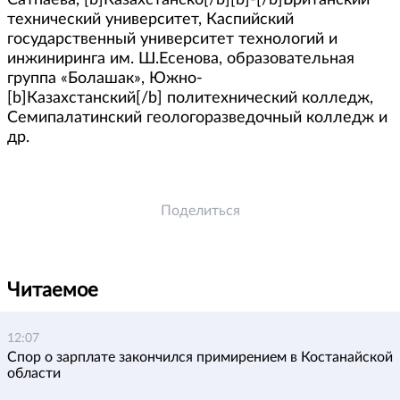
Сатпаева, [b]Казахстанско[/b][b]-[/b]Британский
технический университет, Каспийский
государственный университет технологий и
инжиниринга им. Ш.Есенова, образовательная
группа «Болашак», Южно-
[b]Казахстанский[/b] политехнический колледж,
Семипалатинский геологоразведочный колледж и
др.
Поделиться
Читаемое
12:07
Спор о зарплате закончился примирением в Костанайской
области