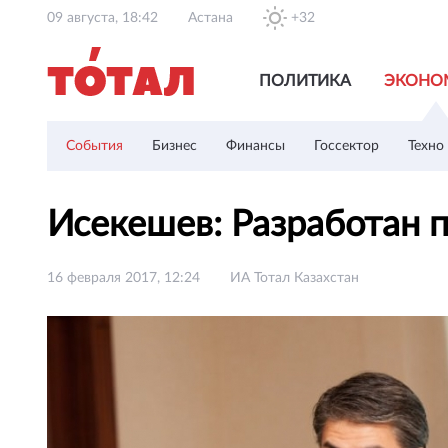
09 августа, 18:42
Астана
+32
ПОЛИТИКА
ЭКОНО
События
Бизнес
Финансы
Госсектор
Техно
Исекешев: Разработан 
16 февраля 2017, 12:24
ИА Тотал Казахстан