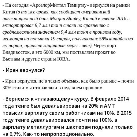
- На сегодня «АрселорМиттал Темиртау» вернулся на рынки
Китая (
в то же время, как сообщает
американский
инвестиционный банк Morgan Stanley
,
Китай в январе 2016 г.
экспортировал 9,7 млн ​​тонн стали по сравнению с
среднемесячным значением 9,4 млн тонн в прошлом году,
несмотря на попытки 19 стран, получающих 58% китайского
экспорта, принять защитные меры - авт).
Через порт
Владивосток, а это 6000 км, мы поставляем прокат во
Вьетнам
и другие страны ЮВА.
- Иран вернулся?
- Иран вернулся, не в таких объемах, как было раньше – почти
30% стали мы отправляли в недавнем прошлом.
- Вернемся к «плавающему» курсу. В феврале 2014
года тенге был девальвирован на 20% и АМТ
повысил зарплату своим работникам на 10%. В 2015
году тенге девальвировался почти на 100%, а
зарплату металлургам и шахтерам подняли только
на 6,7%. Как-то непропорциональн
о.