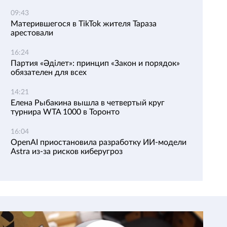
09:43
Матерившегося в TikTok жителя Тараза
арестовали
16:24
Партия «Әділет»: принцип «Закон и порядок»
обязателен для всех
14:21
Елена Рыбакина вышла в четвертый круг
турнира WTA 1000 в Торонто
16:04
OpenAI приостановила разработку ИИ-модели
Astra из-за рисков киберугроз