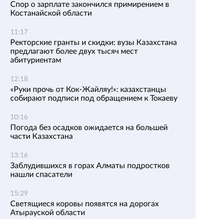
Спор о зарплате закончился примирением в
Костанайской области
11:17
Ректорские гранты и скидки: вузы Казахстана
предлагают более двух тысяч мест
абитуриентам
12:18
«Руки прочь от Кок-Жайляу!»: казахстанцы
собирают подписи под обращением к Токаеву
10:16
Погода без осадков ожидается на большей
части Казахстана
13:16
Заблудившихся в горах Алматы подростков
нашли спасатели
15:29
Светящиеся коровы появятся на дорогах
Атырауской области