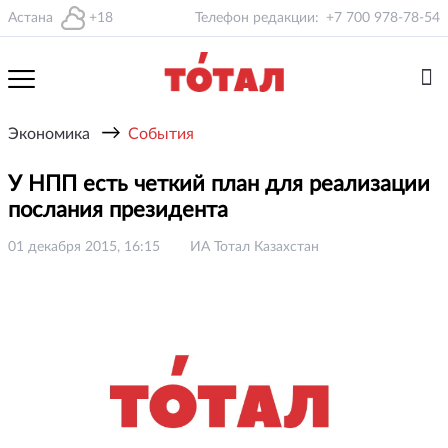
Астана
+18
Телефон редакции:
+7 700 978-78-54
→
Экономика
События
У НПП есть четкий план для реализации
послания президента
01 декабря 2015, 16:15
ИА Тотал Казахстан