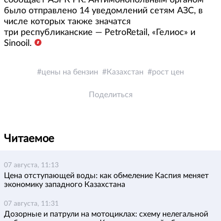
сообщает АЗРК РК. Антимонопольным органом
было отправлено 14 уведомлений сетям АЗС, в
числе которых также значатся
три республиканские — PetroRetail, «Гелиос» и
Sinooil.
цены на бензин
Казахстан
рост цен
Поделиться
Читаемое
07 августа, 11:13
Цена отступающей воды: как обмеление Каспия меняет
экономику западного Казахстана
07 августа, 11:31
Дозорные и патрули на мотоциклах: схему нелегальной