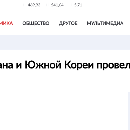
469,93
541,64
5,71
МИКА
ОБЩЕСТВО
ДРУГОЕ
МУЛЬТИМЕДИА
ана и Южной Кореи прове