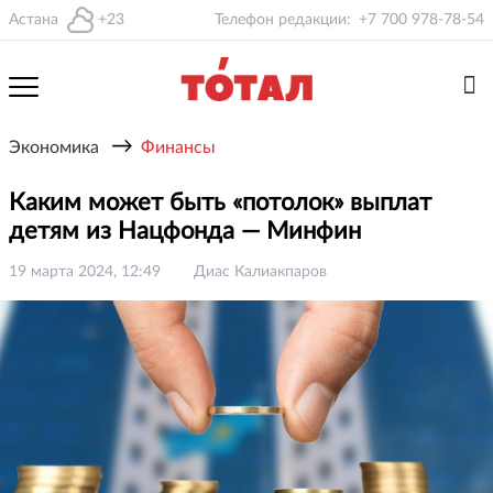
Астана
+23
Телефон редакции:
+7 700 978-78-54
→
Экономика
Финансы
Каким может быть «потолок» выплат
детям из Нацфонда — Минфин
19 марта 2024, 12:49
Диас Калиакпаров