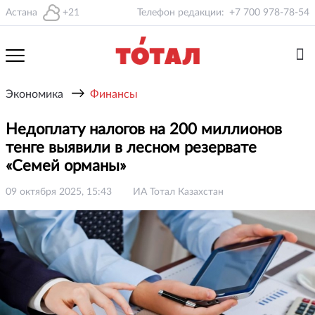
Астана
+21
Телефон редакции:
+7 700 978-78-54
→
Экономика
Финансы
Недоплату налогов на 200 миллионов
тенге выявили в лесном резервате
«Семей орманы»
09 октября 2025, 15:43
ИА Тотал Казахстан