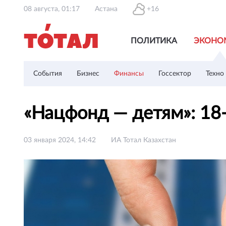
08 августа, 01:17
Астана
+16
ПОЛИТИКА
ЭКОНО
События
Бизнес
Финансы
Госсектор
Техно
«Нацфонд — детям»: 18
03 января 2024, 14:42
ИА Тотал Казахстан