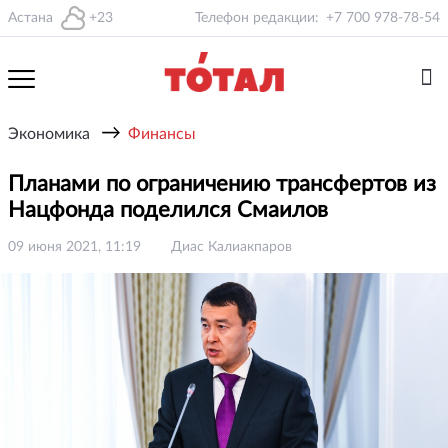
Астана
+23
Телефон редакции:
+7 700 978-78-54
→
Экономика
Финансы
Планами по ограничению трансфертов из
Нацфонда поделился Смаилов
09 июня 2021, 11:19
Диас Калиакпаров