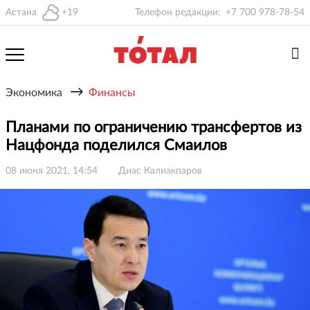
Астана
+19
Телефон редакции:
+7 700 978-78-54
→
Экономика
Финансы
Планами по ограничению трансфертов из
Нацфонда поделился Смаилов
08 июня 2021, 14:54
Диас Калиакпаров