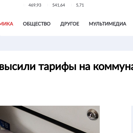
469,93
541,64
5,71
МИКА
ОБЩЕСТВО
ДРУГОЕ
МУЛЬТИМЕДИА
овысили тарифы на коммун