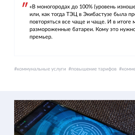
«В моногородах до 100% (уровень изноше
или, как тогда ТЭЦ в Экибастузе была п
повторяться все чаще и чаще. И в итоге
размороженные батареи. Кому это нужно
премьер.
коммунальные услуги
повышение тарифов
комме