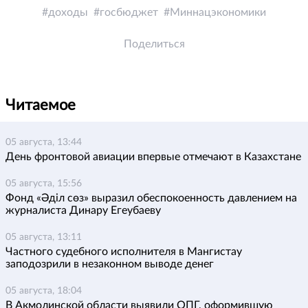
доходы
госбюджет
Миннацэкономики
Поделиться
Читаемое
05 августа, 13:44
День фронтовой авиации впервые отмечают в Казахстане
05 августа, 15:56
Фонд «Әділ сөз» выразил обеспокоенность давлением на
журналиста Динару Егеубаеву
05 августа, 13:11
Частного судебного исполнителя в Мангистау
заподозрили в незаконном выводе денег
05 августа, 18:04
В Акмолинской области выявили ОПГ, оформившую