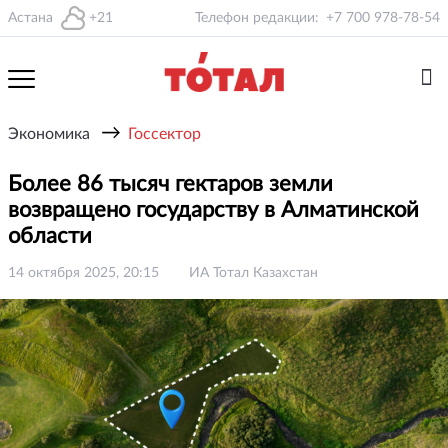
Астана
+21
Телефон редакции:
+7 700 978-78-54
→
Экономика
Госсектор
Более 86 тысяч гектаров земли
возвращено государству в Алматинской
области
14 октября 2025, 20:15
ИА Тотал Казахстан