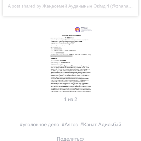
A post shared by Жаңасемей Ауданының Әкімдігі (@zhanasemey__akimdigi)
1 из 2
уголовное дело
Аягоз
Канат Адильбай
Поделиться