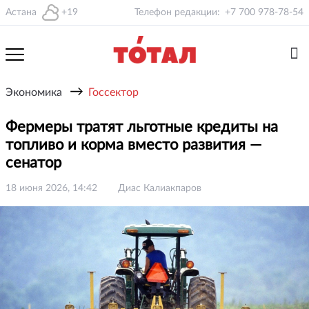
Астана
+19
Телефон редакции:
+7 700 978-78-54
→
Экономика
Госсектор
Фермеры тратят льготные кредиты на
топливо и корма вместо развития —
сенатор
18 июня 2026, 14:42
Диас Калиакпаров