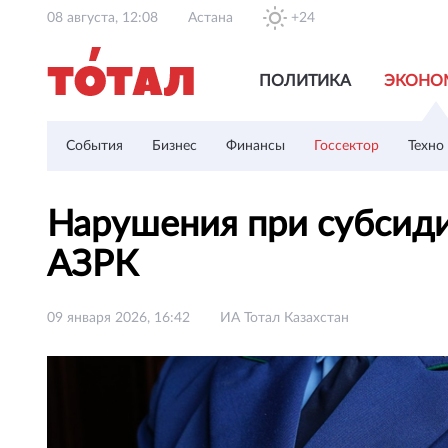
08 августа, 12:08
Астана
+24
ПОЛИТИКА
ЭКОНО
События
Бизнес
Финансы
Госсектор
Техно
Нарушения при субсиди
АЗРК
09 января 2026, 16:42
ИА Тотал Казахстан