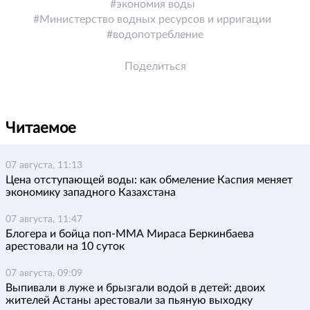
экономия воды
Министерство водных ресурсов и ирригации
водопотребление
Поделиться
Читаемое
07 августа, 11:13
Цена отступающей воды: как обмеление Каспия меняет
экономику западного Казахстана
07 августа, 11:47
Блогера и бойца поп-ММА Мираса Беркинбаева
арестовали на 10 суток
07 августа, 09:09
Выпивали в луже и брызгали водой в детей: двоих
жителей Астаны арестовали за пьяную выходку