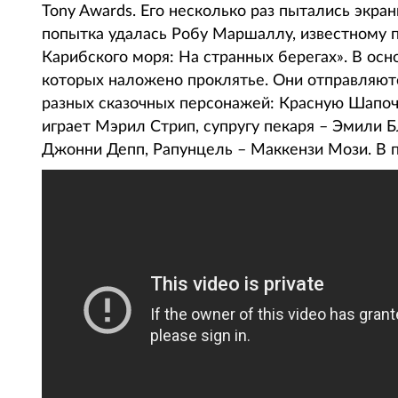
Tony Awards. Его несколько раз пытались экра
попытка удалась Робу Маршаллу, известному 
Карибского моря: На странных берегах». В осн
которых наложено проклятье. Они отправляютс
разных сказочных персонажей: Красную Шапочк
играет Мэрил Стрип, супругу пекаря – Эмили Б
Джонни Депп, Рапунцель – Маккензи Мози. В пр