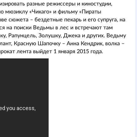
низировать разные режиссеры и киностудии,
по мюзиклу «Чикаго» и фильму «Пираты
ове сюжета – бездетные пекарь и его супруга, на
я на поиски Ведьмы в лес и встречают там
у, Рапунцель, Золушку, Джека и других. Ведьму
лант, Красную Шапочку – Анна Кендрик, волка –
окат лента выйдет 1 января 2015 года.