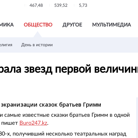
467,48
539,52
5,73
МИКА
ОБЩЕСТВО
ДРУГОЕ
МУЛЬТИМЕДИА
елигия
День в истории
рала звезд первой величин
 экранизации сказок братьев Гримм
 и самые известные сказки братьев Гримм в одной
), пишет
Buro247.kz
.
80-х, получивший несколько театральных наград