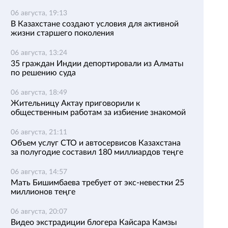
06 августа, 19:13
В Казахстане создают условия для активной
жизни старшего поколения
06 августа, 13:24
35 граждан Индии депортировали из Алматы
по решению суда
06 августа, 18:49
Жительницу Актау приговорили к
общественным работам за избиение знакомой
06 августа, 21:11
Объем услуг СТО и автосервисов Казахстана
за полугодие составил 180 миллиардов теңге
06 августа, 14:57
Мать Бишимбаева требует от экс-невестки 25
миллионов теңге
06 августа, 20:07
Видео экстрадиции блогера Кайсара Камзы