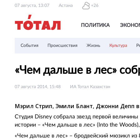
07 августа, 13:07
Астана
+26
ПОЛИТИКА
ЭКОНО
События
Происшествия
Жизнь
Культура
Р
«Чем дальше в лес» соб
07 августа 2014, 15:48
ИА Тотал Казахстан
Мэрил Стрип, Эмили Блант, Джонни Депп в
Студия Disney собрала звезд первой величины
истории – «Чем дальше в лес» (Into the Woods
«Чем дальше в лес» – бродвейский мюзикл из 