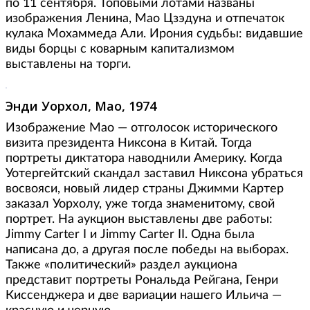
по 11 сентября. Топовыми лотами названы
изображения Ленина, Мао Цзэдуна и отпечаток
кулака Мохаммеда Али. Ирония судьбы: видавшие
виды борцы с коварным капитализмом
выставлены на торги.
Энди Уорхол, Мао, 1974
Изображение Мао — отголосок исторического
визита президента Никсона в Китай. Тогда
портреты диктатора наводнили Америку. Когда
Уотергейтский скандал заставил Никсона убраться
восвояси, новый лидер страны Джимми Картер
заказал Уорхолу, уже тогда знаменитому, свой
портрет. На аукцион выставлены две работы:
Jimmy Carter I и Jimmy Carter II. Одна была
написана до, а другая после победы на выборах.
Также «политический» раздел аукциона
представит портреты Рональда Рейгана, Генри
Киссенджера и две вариации нашего Ильича —