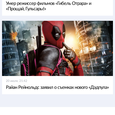
Умер режиссер фильмов «Гибель Отрара» и
«Прощай, Гульсары!»
20 июля, 21:42
Райан Рейнольдс заявил о съемках нового «Дэдпула»