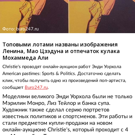
Фото: buro247.ru
Топовыми лотами названы изображения
Ленина, Мао Цзэдуна и отпечаток кулака
Мохаммеда Али
Christie's проводят онлайн-аукцион работ Энди Уорхола
American pastimes: Sports & Politics. Достаточно сделать
клик, чтобы получить одно из произведений поп-артиста,
сообщает
B
uro247.ru
.
Моделями великого Энди Уорхола были не только
Мэрилин Монро, Лиз Тейлор и банка супа.
Художник также сделал серию портретов
известных политиков и спортсменов. Эти работы и
стали предметом купли-продажи на новом
онлайн-аукционе Christie's, который проходит с 4