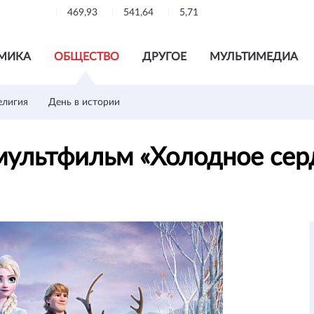
469,93
541,64
5,71
МИКА
ОБЩЕСТВО
ДРУГОЕ
МУЛЬТИМЕДИА
елигия
День в истории
мультфильм «Холодное сер