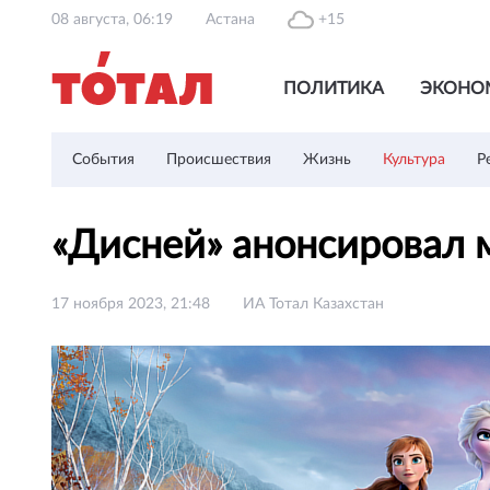
08 августа, 06:19
Астана
+15
ПОЛИТИКА
ЭКОНО
События
Происшествия
Жизнь
Культура
Р
«Дисней» анонсировал 
17 ноября 2023, 21:48
ИА Тотал Казахстан