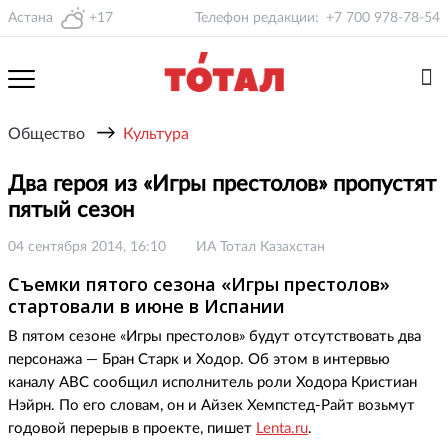
Астана
+17
Телефон редакции:
+7 700 978-78-54
→
Общество
Культура
Два героя из «Игры престолов» пропустят
пятый сезон
04 сентября 2014, 16:10
ИА Тотал Казахстан
Съемки пятого сезона «Игры престолов»
стартовали в июне в Испании
В пятом сезоне «Игры престолов» будут отсутствовать два
персонажа — Бран Старк и Ходор. Об этом в интервью
каналу ABC сообщил исполнитель роли Ходора Кристиан
Нэйрн. По его словам, он и Айзек Хемпстед-Райт возьмут
годовой перерыв в проекте, пишет
Lenta.ru
.